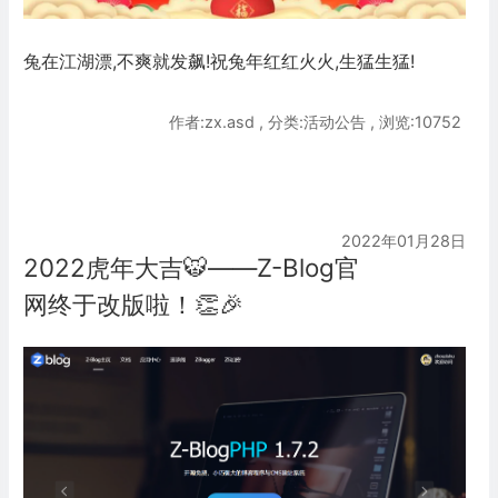
兔在江湖漂,不爽就发飙!祝兔年红红火火,生猛生猛!
作者:zx.asd , 分类:活动公告 , 浏览:10752
2022年01月28日
2022虎年大吉🐯——Z-Blog官
网终于改版啦！👏🎉