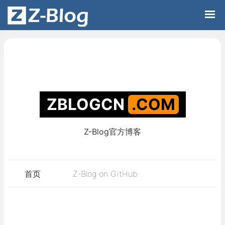
Z-Blog官方博客
ZBLOGCN
.C
首页
Z-Blog on GitHub