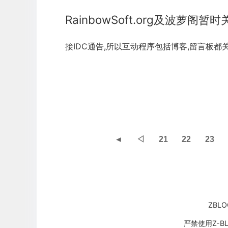
RainbowSoft.org及波萝阁
接IDC通告,所以互动程序包括博客,留言板都关
◄
◁
21
22
23
ZBLO
严禁使用Z-B