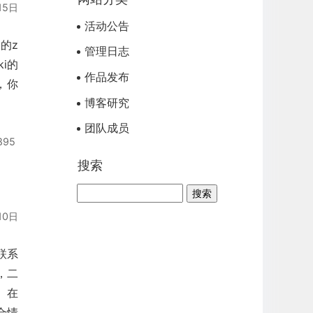
15日
活动公告
的z
管理日志
ki的
作品发布
辑，你
博客研究
团队成员
895
搜索
10日
联系
，二
 在
合情