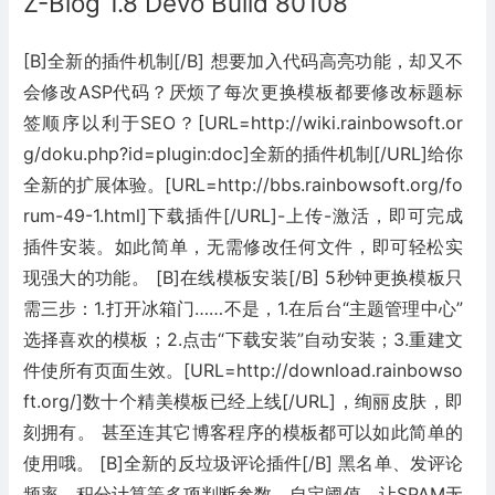
Z-Blog 1.8 Devo Build 80108
[B]全新的插件机制[/B] 想要加入代码高亮功能，却又不
会修改ASP代码？厌烦了每次更换模板都要修改标题标
签顺序以利于SEO？[URL=http://wiki.rainbowsoft.or
g/doku.php?id=plugin:doc]全新的插件机制[/URL]给你
全新的扩展体验。[URL=http://bbs.rainbowsoft.org/fo
rum-49-1.html]下载插件[/URL]-上传-激活，即可完成
插件安装。如此简单，无需修改任何文件，即可轻松实
现强大的功能。 [B]在线模板安装[/B] 5秒钟更换模板只
需三步：1.打开冰箱门……不是，1.在后台“主题管理中心”
选择喜欢的模板；2.点击“下载安装”自动安装；3.重建文
件使所有页面生效。[URL=http://download.rainbowso
ft.org/]数十个精美模板已经上线[/URL]，绚丽皮肤，即
刻拥有。 甚至连其它博客程序的模板都可以如此简单的
使用哦。 [B]全新的反垃圾评论插件[/B] 黑名单、发评论
频率、积分计算等多项判断参数，自定阈值，让SPAM无