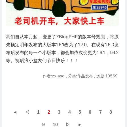
我们自从本月起，变更了ZBlogPHP的版本号规划，将原
先预定明年发布的大版本1.6.1改为了1.7.0。在现有1.6.0发
布后发布的每一个小版本，都会加依次变更为1.6.1，1.6.2
等。祝后浪小盆友们节日快乐！！！
作者:zx.asd , 分类:作品发布 , 浏览:10569
◄
◁
1
2
3
4
5
6
7
8
9
10
▷
►