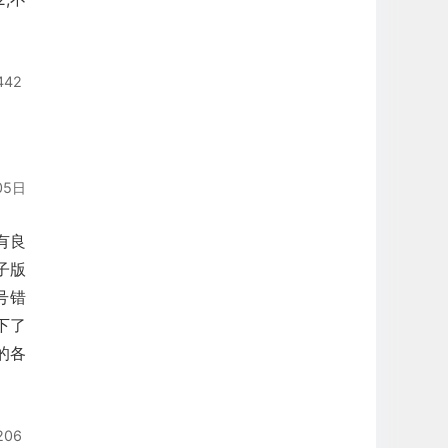
442
05日
有良
子版
号错
下了
的各
206