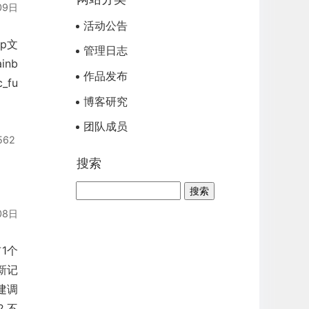
09日
活动公告
sp文
管理日志
inb
作品发布
_fu
博客研究
团队成员
562
搜索
08日
布1个
新记
建调
2,不