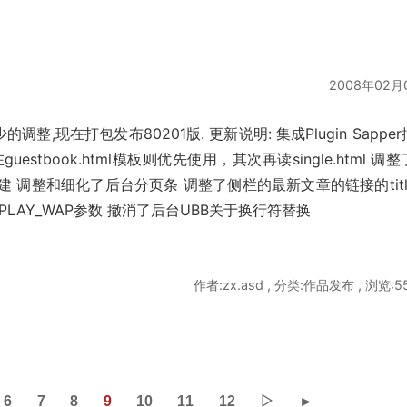
2008年02月
调整,现在打包发布80201版. 更新说明: 集成Plugin Sappe
在guestbook.html模板则优先使用，其次再读single.html 调
 调整和细化了后台分页条 调整了侧栏的最新文章的链接的titl
ISPLAY_WAP参数 撤消了后台UBB关于换行符替换
作者:zx.asd , 分类:作品发布 , 浏览:5
6
7
8
9
10
11
12
▷
►