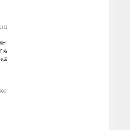
01日
r插件
整了索
e属
500