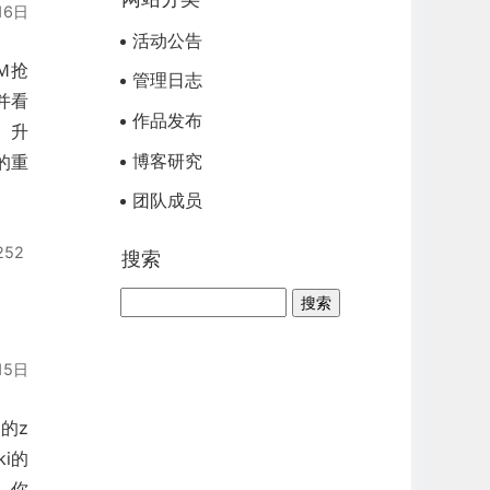
16日
活动公告
Ｍ抢
管理日志
并看
作品发布
 升
博客研究
的重
团队成员
252
搜索
15日
的z
ki的
辑，你