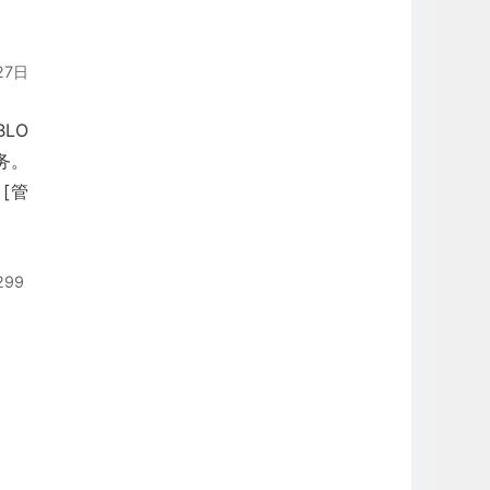
27日
LO
务。
 [管
299