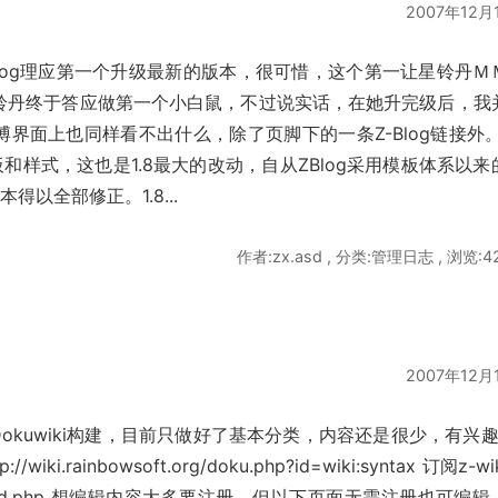
2007年12月
官方Blog理应第一个升级最新的版本，很可惜，这个第一让星铃丹Ｍ
铃丹终于答应做第一个小白鼠，不过说实话，在她升完级后，我
博界面上也同样看不出什么，除了页脚下的一条Z-Blog链接外。
样式，这也是1.8最大的改动，自从ZBlog采用模板体系以来
以全部修正。1.8...
作者:zx.asd , 分类:管理日志 , 浏览:4
2007年12月
采用Dokuwiki构建，目前只做好了基本分类，内容还是很少，有兴趣
iki.rainbowsoft.org/doku.php?id=wiki:syntax 订阅z-wi
ft.org/feed.php 想编辑内容大多要注册，但以下页面无需注册也可编