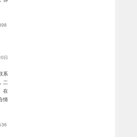
898
10日
联系
，二
 在
合情
536