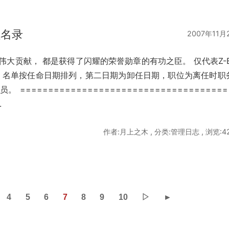
员名录
2007年11月
伟大贡献， 都是获得了闪耀的荣誉勋章的有功之臣。 仅代表Z-B
 名单按任命日期排列，第二日期为卸任日期，职位为离任时职
=====================================
.
作者:月上之木 , 分类:管理日志 , 浏览:4
4
5
6
7
8
9
10
▷
►